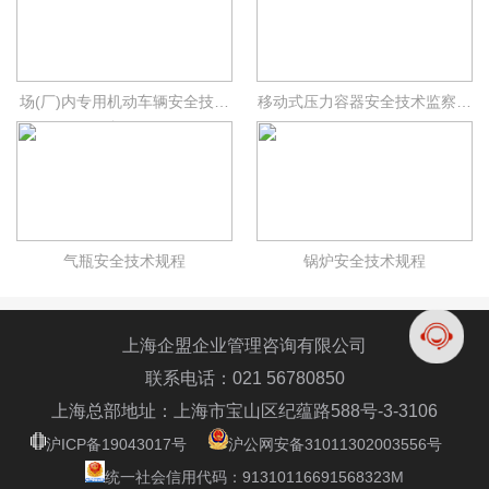
场(厂)内专用机动车辆安全技术
移动式压力容器安全技术监察规
规程
程
气瓶安全技术规程
锅炉安全技术规程
上海企盟企业管理咨询有限公司
联系电话：021 56780850
上海总部地址：上海市宝山区纪蕴路588号-3-3106
沪ICP备19043017号
沪公网安备31011302003556号
统一社会信用代码：91310116691568323M