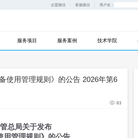
企盟微信
客服微信
用户名：
服务项目
服务案例
技术学院
83
管总局关于发布
使用管理规则》的公告