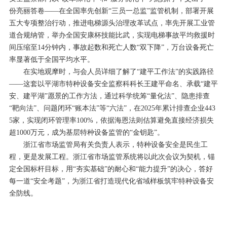
份亮丽答卷——在全国率先创新“三员一总监”监管机制，部署开展
五大专项整治行动，推进电梯源头治理改革试点，率先开展工业管
道合规纳管，举办全国安康杯技能比武，实现电梯事故平均救援时
间压缩至14分钟内，事故起数和死亡人数“双下降”，万台设备死亡
率显著低于全国平均水平。
在实地观摩时，与会人员详细了解了“建平工作法”的实践路径
——这套以平湖市特种设备安全监察科科长王建平命名、承载“建平
安、建平湖”愿景的工作方法，通过科学统筹“量化法”、隐患排查
“靶向法”、问题闭环“账本法”等“六法”，在2025年累计排查企业443
5家，实现闭环管理率100%，依据海恩法则估算避免直接经济损失
超1000万元，成为基层特种设备监管的“金钥匙”。
浙江省市场监管局有关负责人表示，特种设备安全是民生工
程，更是发展工程。浙江省市场监管系统将以此次会议为契机，锚
定全国标杆目标，用“夯实基础”的耐心和“能力提升”的决心，答好
每一道“安全考题”，为浙江省打造现代化省域样板筑牢特种设备安
全防线。