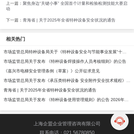
上一篇：
聚焦身边“关键小事” 全国首个计量和检验检测技能大赛启
动
下一篇：
青海省 | 关于2025年全省特种设备安全状况的通告
相关热门
市场监管总局特种设备局关于《特种设备安全与节能事业发展“十五五”规划（征求意见稿）》公开征求意见的公告
市场监管总局关于发布 《特种设备焊接操作人员考核细则》的公告
《嘉兴市电梯安全管理条例（草案）》公开征求意见
市场监管总局关于发布《承压类特种设备 安全附件安全技术规程》的公告 2026年第9号
青海省 | 关于2025年全省特种设备安全状况的通告
市场监管总局关于发布 《特种设备使用管理规则》的公告 2026年第6号
上海企盟企业管理咨询有限公司
联系电话：021 56780850