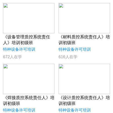
《设备管理质控系统责任
《材料质控系统责任人》培
人》培训初级班
训初级班
特种设备许可培训
特种设备许可培训
672人在学
616人在学
《焊接质控系统责任人》培
《设计质控系统责任人》培
训初级班
训初级班
特种设备许可培训
特种设备许可培训