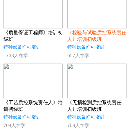
《质量保证工程师》培训初
《检验与试验质控系统责任
级班
人》培训初级班
特种设备许可培训
特种设备许可培训
1738人在学
657人在学
《工艺质控系统责任人》培
《无损检测质控系统责任
训初级班
人》培训初级班
特种设备许可培训
特种设备许可培训
704人在学
708人在学