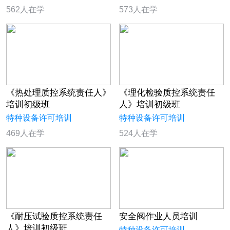
562人在学
573人在学
《热处理质控系统责任人》
《理化检验质控系统责任
培训初级班
人》培训初级班
特种设备许可培训
特种设备许可培训
469人在学
524人在学
《耐压试验质控系统责任
安全阀作业人员培训
人》培训初级班
特种设备许可培训