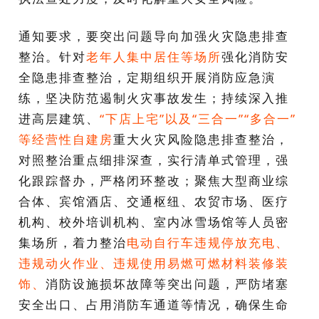
通知要求，要突出问题导向加强火灾隐患排查
整治。针对
老年人集中居住等场所
强化消防安
全隐患排查整治，定期组织开展消防应急演
练，坚决防范遏制火灾事故发生；持续深入推
进高层建筑、
“下店上宅”以及“三合一”“多合一”
等经营性自建房
重大火灾风险隐患排查整治，
对照整治重点细排深查，实行清单式管理，强
化跟踪督办，严格闭环整改；聚焦大型商业综
合体、宾馆酒店、交通枢纽、农贸市场、医疗
机构、校外培训机构、室内冰雪场馆等人员密
集场所，着力整治
电动自行车违规停放充电、
违规动火作业、违规使用易燃可燃材料装修装
饰、
消防设施损坏故障等突出问题，严防堵塞
安全出口、占用消防车通道等情况，确保生命